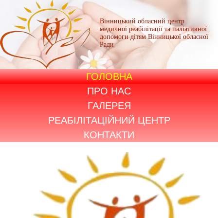
Вінницький обласний центр
медичної реабілітації та паліативної
допомоги дітям Вінницької обласної
Ради
ГОЛОВНА
ПРО НАС
ГАЛЕРЕЯ
РЕАБІЛІТАЦІЙНИЙ ЦЕНТР
КОНТАКТИ